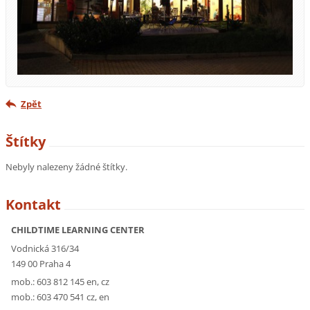
Zpět
Štítky
Nebyly nalezeny žádné štítky.
Kontakt
CHILDTIME LEARNING CENTER
Vodnická 316/34
149 00 Praha 4
mob.: 603 812 145 en, cz
mob.: 603 470 541 cz, en