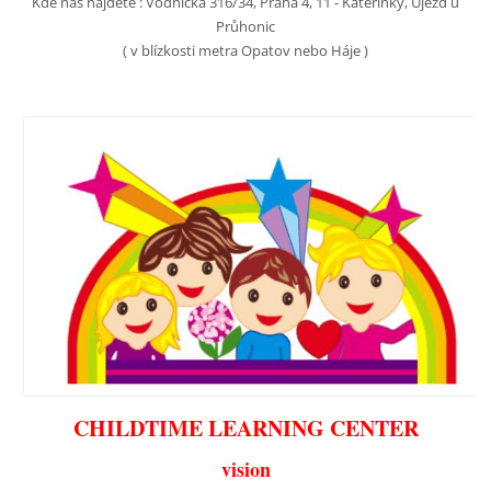
Kde nás najdete : Vodnická 316/34, Praha 4, 11 - Kateřinky, Újezd u
Průhonic
( v blízkosti metra Opatov nebo Háje )
CHILDTIME LEARNING CENTER
vision