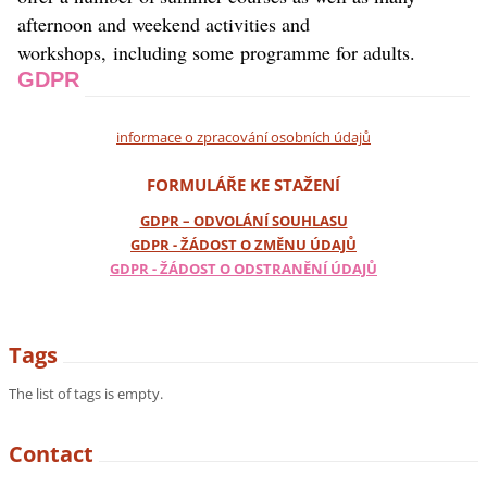
afternoon and weekend activities and
workshops, including some programme for adults.
GDPR
informace o zpracování osobních údajů
FORMULÁŘE KE STAŽENÍ
GDPR – ODVOLÁNÍ SOUHLASU
GDPR - ŽÁDOST O ZMĚNU ÚDAJŮ
GDPR - ŽÁDOST O ODSTRANĚNÍ ÚDAJŮ
Tags
The list of tags is empty.
Contact